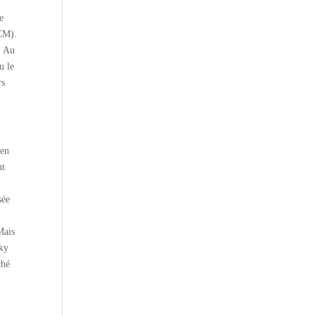
e
ACM).
. Au
u le
rs
 en
nt
sée
Mais
sky
ché