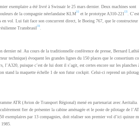
emier exemplaire a été livré à Swissair le 25 mars dernier. Deux machines sont
[1]
[2]
couleurs de la compagnie néerlandaise KLM
et le prototype A310-221
. C’es
 en vol. Lui fait face son concurrent direct, le Boeing 767, que le constructeur
[3]
résilienne Transbrasil
.
on dernier né. Au cours de la traditionnelle conférence de presse, Bernard Lathi
cteur technique) évoquent les grandes lignes du 150 places que le consortium c
 l’A320, puisque c’est de lui dont il s’agit, est certes encore sur les planches 
on stand la maquette échelle 1 de son futur cockpit. Celui-ci reprend un pilotag
gramme ATR (Avion de Transport Régional) mené en partenariat avec Aeritalia.
iculièrement fier de présenter la cabine aménagée et le poste de pilotage de l’
 50 exemplaires par 13 compagnies, doit réaliser son premier vol d’ici quinze m
e 1985.