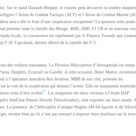
e. Sur le stand Dassault-Breguet, le visiteur peut découvrir la sombre maquett
 préfigure l’Avion de Combat Tactique (ACT) et l’Avion de Combat Marine (
tera sera-t-elle le fruit d’une coopération européenne? La question reste posée
oud présente toute la famille des Mirage: 4000, 2000, F1 CR et un nouveau ven
mada locale, la concurrence est représentée par le Panavia Tornado aux couleu
rop F-20 Tigershark, dernier dérivé de la famille des F-5.
-vous des voilures tournantes. La Division Hélicoptères d’Aerospatiale est venue
Puma, Dauphin, Ecureuil ou Gazelle. A cette occasion, Henri Martre, récemme
il à l’opérateur australien Rex Aviation. MBB de son côté, présente les
st la voie de la coopération qui dessine l’avenir. Elle est notamment matériali
[5]
tion vient d’être arrêtée
. Les maquettes des deux versions à l’étude HAP
tère AntiChar-Panzer Abwehr Hubschrauber), sont exposées sur leurs stands. 
r mot. La présence de l’hélicoptère d’attaque Hughes AH-64 Apache et du Sikor
t, montre bien qu’ils n’ont pas renoncé à imposer leurs machines sur le mar