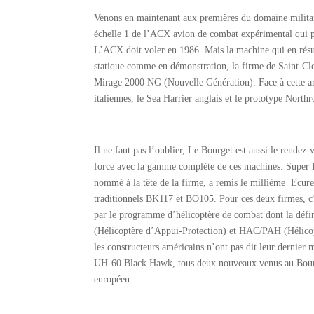
Venons en maintenant aux premières du domaine militair
échelle 1 de l’ACX avion de combat expérimental qui
L’ACX doit voler en 1986. Mais la machine qui en résul
statique comme en démonstration, la firme de Saint-Cl
Mirage 2000 NG (Nouvelle Génération). Face à cette ar
italiennes, le Sea Harrier anglais et le prototype North
Il ne faut pas l’oublier, Le Bourget est aussi le rendez
force avec la gamme complète de ces machines: Super 
nommé à la tête de la firme, a remis le millième Ecureu
traditionnels BK117 et BO105. Pour ces deux firmes, c’e
par le programme d’hélicoptère de combat dont la défini
(Hélicoptère d’Appui-Protection) et HAC/PAH (Hélicop
les constructeurs américains n’ont pas dit leur dernie
UH-60 Black Hawk, tous deux nouveaux venus au Bourge
européen.