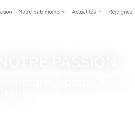
ation
Notre patrimoine
Actualités
Rejoignez
NOTRE PASSION
nautique, spatial, civil
itaire
s à votre disposition !​