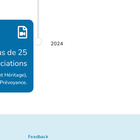
2024
us de 25
ciations
t Héritage),
 Prévoyance.
Feedback