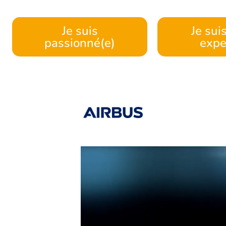
Je suis
Je sui
passionné(e)
expe