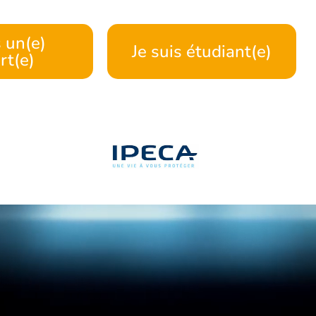
s un(e)
Je suis étudiant(e)
rt(e)