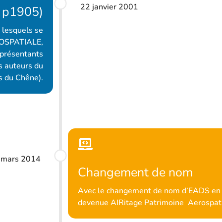
22 janvier 2001
4 p1905)
 lesquels se
EROSPATIALE,
eprésentants
s auteurs du
ns du Chêne).
mars 2014
Changement de nom
Avec le changement de nom d’EADS en A
devenue AIRitage Patrimoine Aerospati