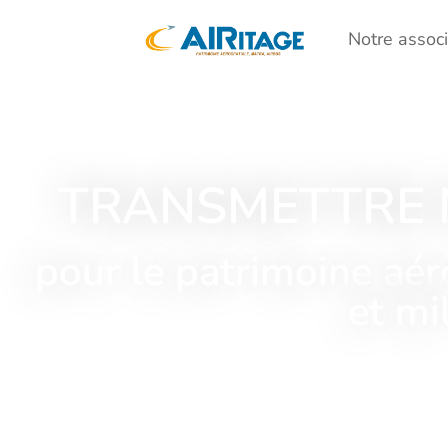
Notre associ
TRANSMETTRE 
pour le patrimoine aéro
et mil
Plus de 200 000 contenu