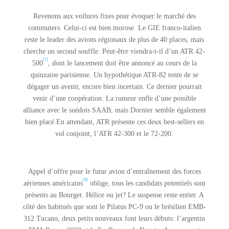
Revenons aux voilures fixes pour évoquer le marché des
commuters. Celui-ci est bien morose. Le GIE franco-italien
reste le leader des avions régionaux de plus de 40 places, mais
cherche un second souffle. Peut-être viendra-t-il d’un ATR 42-
[7]
500
, dont le lancement doit être annoncé au cours de la
quinzaine parisienne. Un hypothétique ATR-82 tente de se
dégager un avenir, encore bien incertain. Ce dernier pourrait
venir d’une coopération. La rumeur enfle d’une possible
alliance avec le suédois SAAB, mais Dornier semble également
bien placé.En attendant, ATR présente ces deux best-sellers en
vol conjoint, l’ATR 42-300 et le 72-200.
Appel d’offre pour le futur avion d’entraînement des forces
[8]
aériennes américains
oblige, tous les candidats potentiels sont
présents au Bourget. Hélice ou jet? Le suspense reste entier. A
côté des habitués que sont le Pilatus PC-9 ou le brésilien EMB-
312 Tucano, deux petits nouveaux font leurs débuts: l’argentin