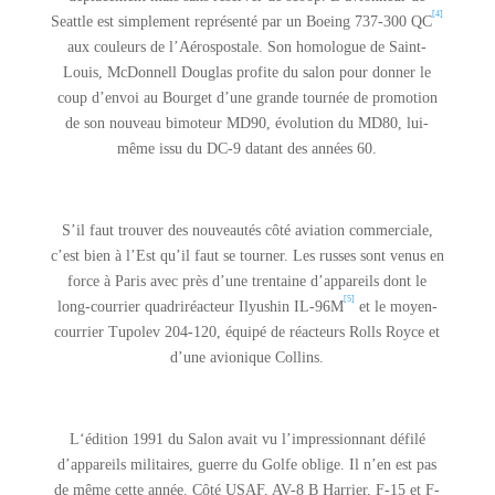
[4]
Seattle est simplement représenté par un Boeing 737-300 QC
aux couleurs de l’Aérospostale. Son homologue de Saint-
Louis, McDonnell Douglas profite du salon pour donner le
coup d’envoi au Bourget d’une grande tournée de promotion
de son nouveau bimoteur MD90, évolution du MD80, lui-
même issu du DC-9 datant des années 60.
S’il faut trouver des nouveautés côté aviation commerciale,
c’est bien à l’Est qu’il faut se tourner. Les russes sont venus en
force à Paris avec près d’une trentaine d’appareils dont le
[5]
long-courrier quadriréacteur Ilyushin IL-96M
et le moyen-
courrier Tupolev 204-120, équipé de réacteurs Rolls Royce et
d’une avionique Collins.
L‘édition 1991 du Salon avait vu l’impressionnant défilé
d’appareils militaires, guerre du Golfe oblige. Il n’en est pas
de même cette année. Côté USAF, AV-8 B Harrier, F-15 et F-