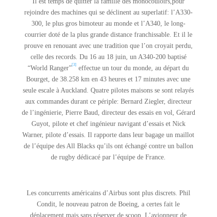
Il est temps de quitter la famille des monocouloirs,pour
rejoindre des machines qui se déclinent au superlatif: l’A330-
300, le plus gros bimoteur au monde et l’A340, le long-
courrier doté de la plus grande distance franchissable. Et il le
prouve en renouant avec une tradition que l’on croyait perdu,
celle des records. Du 16 au 18 juin, un A340-200 baptisé
[3]
“World Ranger”
effectue un tour du monde, au départ du
Bourget, de 38.258 km en 43 heures et 17 minutes avec une
seule escale à Auckland. Quatre pilotes maisons se sont relayés
aux commandes durant ce périple: Bernard Ziegler, directeur
de l’ingénierie, Pierre Baud, directeur des essais en vol, Gérard
Guyot, pilote et chef ingénieur navigant d’essais et Nick
Warner, pilote d’essais. Il rapporte dans leur bagage un maillot
de l’équipe des All Blacks qu’ils ont échangé contre un ballon
de rugby dédicacé par l’équipe de France.
Les concurrents américains d’Airbus sont plus discrets. Phil
Condit, le nouveau patron de Boeing, a certes fait le
déplacement mais sans réserver de scoop. L’avionneur de