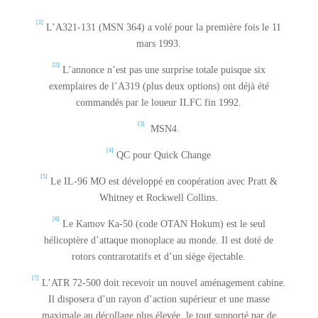
[1]
L’A321-131 (MSN 364) a volé pour la première fois le 11
mars 1993.
[2]
L’annonce n’est pas une surprise totale puisque six
exemplaires de l’A319 (plus deux options) ont déjà été
commandés par le loueur ILFC fin 1992.
[3]
MSN4.
[4]
QC pour Quick Change
[5]
Le IL-96 MO est développé en coopération avec Pratt &
Whitney et Rockwell Collins.
[6]
Le Kamov Ka-50 (code OTAN Hokum) est le seul
hélicoptère d’attaque monoplace au monde. Il est doté de
rotors contrarotatifs et d’un siège éjectable.
[7]
L’ATR 72-500 doit recevoir un nouvel aménagement cabine.
Il disposera d’un rayon d’action supérieur et une masse
maximale au décollage plus élevée, le tout supporté par de