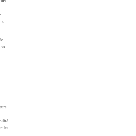
rnet
e
mes
de
ion
eurs
ilité
c les