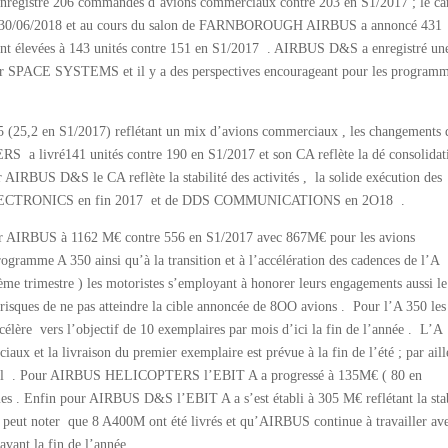
nregistré 206 commandes d’avions commerciaux contre 203 en S1/2017 ; le ca
au 30/06/2018 et au cours du salon de FARNBOROUGH AIRBUS a annoncé 431
ont élevées à 143 unités contre 151 en S1/2017 . AIRBUS D&S a enregistré un
r SPACE SYSTEMS et il y a des perspectives encourageant pour les program
€ 5 (25,2 en S1/2017) reflétant un mix d’avions commerciaux , les changements 
S a livré141 unités contre 190 en S1/2017 et son CA reflète la dé consolidat
BUS D&S le CA reflète la stabilité des activités , la solide exécution des
E ELECTRONICS en fin 2017 et de DDS COMMUNICATIONS en 2O18 .
our AIRBUS à 1162 M€ contre 556 en S1/2017 avec 867M€ pour les avions
gramme A 350 ainsi qu’à la transition et à l’accélération des cadences de l’A
me trimestre ) les motoristes s’employant à honorer leurs engagements aussi le
 risques de ne pas atteindre la cible annoncée de 8OO avions . Pour l’A 350 les
élère vers l’objectif de 10 exemplaires par mois d’ici la fin de l’année . L’A
ux et la livraison du premier exemplaire est prévue à la fin de l’été ; par aill
ural . Pour AIRBUS HELICOPTERS l’EBIT A a progressé à 135M€ ( 80 en
es . Enfin pour AIRBUS D&S l’EBIT A a s’est établi à 305 M€ reflétant la stab
on peut noter que 8 A400M ont été livrés et qu’AIRBUS continue à travailler ave
avant la fin de l’année .