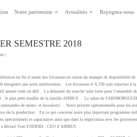
tion
Notre patrimoine
Actualités
Rejoignez-nous
ER SEMESTRE 2018
bus
|
élération en fin d’année des livraisons en raison du manque de disponibilité de
enregistre une nette amélioration. Les livraisons d’A 330 sont reparties à la
ctif annuel reste un défi. La demande du marché reste forte pour l’ensemble d
20 , le plus petit modèle de la famille AIRBUS . Le salon de FARNBOROUGH
 commandes de mono- et bicouloirs . Notre priorité opérationnelle pour les av
ence de la production. En ce qui concerne notre plus important programme mil
s opérationnels et capacitaires ainsi que dans la négociation avec les gouvern
re « a déclaré Tom ENDERS , CEO d’AIRBUS .