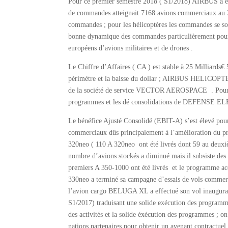
Pour ce premier semestre 2018 ( S1/2018) AIRBUS a e
de commandes atteignait 7168 avions commerciaux 
commandes ; pour les hélicoptères les commandes se s
bonne dynamique des commandes particulièrement pou
européens d’avions militaires et de drones .
Le Chiffre d’Affaires ( CA ) est stable à 25 Milliards
périmètre et la baisse du dollar ; AIRBUS HELICOPTER
de la société de service VECTOR AEROSPACE . Pour AIR
programmes et les dé consolidations de DEFENS
Le bénéfice Ajusté Consolidé (EBIT-A) s’est élevé p
commerciaux dûs principalement à l’amélioration du pro
320neo ( 110 A 320neo ont été livrés dont 59 au deuxiè
nombre d’avions stockés a diminué mais il subsiste des
premiers A 350-1000 ont été livrés et le programme acc
330neo a terminé sa campagne d’essais de vols commercia
l’avion cargo BELUGA XL a effectué son vol inaug
S1/2017) traduisant une solide exécution des programm
des activités et la solide éxécution des programmes ; 
nations partenaires pour obtenir un avenant contractuel 