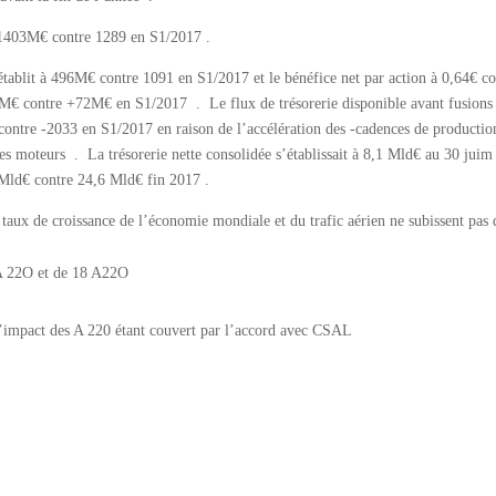
 1403M€ contre 1289 en S1/2017 .
’établit à ­496M€ contre 1091 en S1/2017 et le bénéfice net par action à 0,64€ c
03M€ contre +72M€ en S1/2017 . Le flux de trésorerie disponible avant fusions 
 contre -2033 en S1/2017 en raison de l’accélération des -cadences de productio
 des moteurs . La trésorerie nette consolidée s’établissait à 8,1 Mld€ au 30 jui
8 Mld€ contre 24,6 Mld€ fin 2017 .
aux de croissance de l’économie mondiale et du trafic aérien ne subissent pas 
 A 22O et de 18 A22O
l’impact des A 220 étant couvert par l’accord avec CSAL