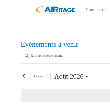
Notre associa
Evénements à venir
Recherche
Saisir
et
mot-
navigation
clé.
de
Rechercher
Août 2026
vues
Évènements
Ce mois-ci
Évènements
par
Sélectionnez
mot-
une
clé.
date.