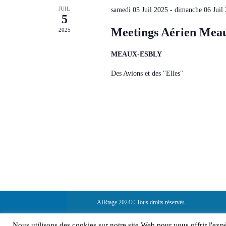
JUIL
samedi 05 Juil 2025
-
dimanche 06 Juil
5
Meetings Aérien Mea
2025
MEAUX-ESBLY
Des Avions et des "Elles"
AIRtage 2024© Tous droits réservés
Mentions légales
Nous utilisons des cookies sur notre site Web pour vous offrir l'exp