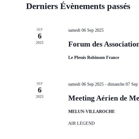
Calendrier
Derniers Évènements passés
de
Évènements
SEP
samedi 06 Sep 2025
6
Forum des Association
2025
Le Plessis Robinson France
SEP
samedi 06 Sep 2025
-
dimanche 07 Sep
6
Meeting Aérien de Me
2025
MELUN-VILLAROCHE
AIR LEGEND