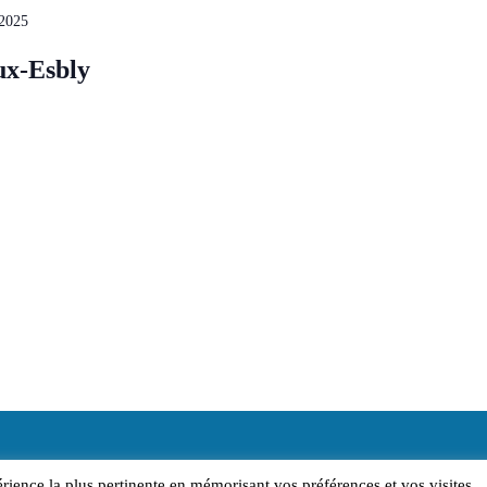
 2025
ux-Esbly
érience la plus pertinente en mémorisant vos préférences et vos visites