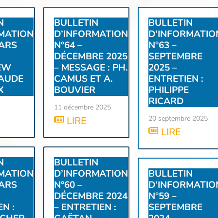
N
BULLETIN
BULLETIN
MATION
D’INFORMATION
D’INFORMATIO
MARS
N°64 –
N°63 –
DÉCEMBRE 2025
SEPTEMBRE
EW
– MESSAGE : PH.
2025 –
LAUDE
CAMUS ET A.
ENTRETIEN :
X
BOUVIER
PHILIPPE
RICARD
11 décembre 2025
20 septembre 2025
LIRE
LIRE
N
BULLETIN
MATION
D’INFORMATION
BULLETIN
MARS
N°60 –
D’INFORMATIO
DÉCEMBRE 2024
N°59 –
N :
– ENTRETIEN :
SEPTEMBRE