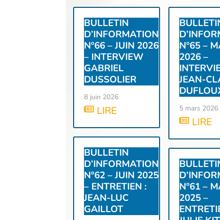
BULLETIN
BULLETI
D’INFORMATION
D’INFOR
N°66 – JUIN 2026
N°65 – 
– INTERVIEW
2026 –
GABRIEL
INTERVI
DUSSOLIER
JEAN-C
DUFLOU
8 juin 2026
5 mars 2026
LIRE
LIRE
BULLETIN
D’INFORMATION
BULLETI
N°62 – JUIN 2025
D’INFOR
– ENTRETIEN :
N°61 – 
JEAN-LUC
2025 –
GAILLOT
ENTRETIE