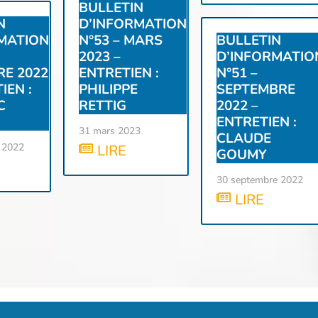
BULLETIN
N
D’INFORMATION
MATION
N°53 – MARS
BULLETIN
2023 –
D’INFORMATIO
E 2022
ENTRETIEN :
N°51 –
IEN :
PHILIPPE
SEPTEMBRE
C
RETTIG
2022 –
ENTRETIEN :
31 mars 2023
CLAUDE
 2022
LIRE
GOUMY
30 septembre 2022
LIRE