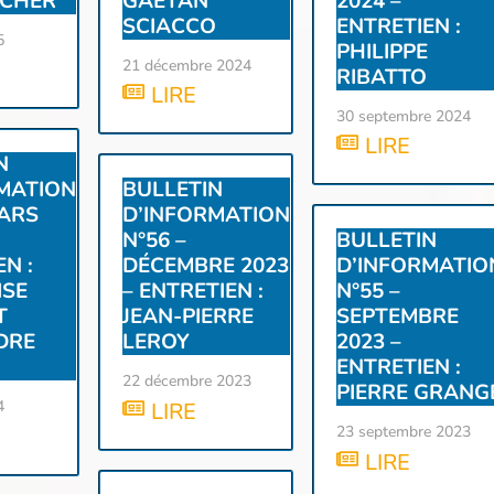
TCHER
GAËTAN
2024 –
SCIACCO
ENTRETIEN :
5
PHILIPPE
21 décembre 2024
RIBATTO
LIRE
30 septembre 2024
LIRE
N
MATION
BULLETIN
MARS
D’INFORMATION
N°56 –
BULLETIN
N :
DÉCEMBRE 2023
D’INFORMATIO
ISE
– ENTRETIEN :
N°55 –
T
JEAN-PIERRE
SEPTEMBRE
DRE
LEROY
2023 –
ENTRETIEN :
22 décembre 2023
PIERRE GRANG
4
LIRE
23 septembre 2023
LIRE