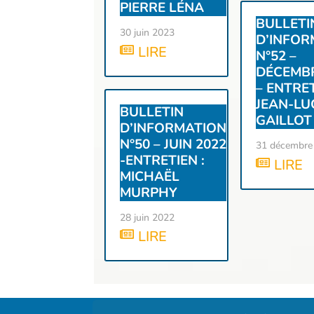
PIERRE LÉNA
BULLETI
30 juin 2023
D’INFOR
LIRE
N°52 –
DÉCEMBR
– ENTRET
JEAN-LU
BULLETIN
GAILLOT
D’INFORMATION
N°50 – JUIN 2022
31 décembre
-ENTRETIEN :
LIRE
MICHAËL
MURPHY
28 juin 2022
LIRE