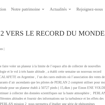
tion
Notre patrimoine
Actualités
Rejoignez-nous
 2 VERS LE RECORD DU MONDE
bus
|
re voler un planeur à la limite de l’espace afin de collecter de nouvelles
gie et le vol à très haute altitude , a établi cette semaine un nouveau record
 CALAFETE en Argentine , l’un des rares endroits où l’association des vents de
ourants d’air ascendants que les pilotes de PERLAN 2 comptent utiliser pour m
’altitude pour un planeur établi à 50727 pieds ( 15,4km ) par Einon ENE VOLDI
nuer à collecter des données scientifiques sur la haute atmosphère ; PERLA
férentes altitudes et fournir des informations sur la turbulence et les effets des
jet PERLAN mission 2 nous permettra d’étudier une série de phénomènes