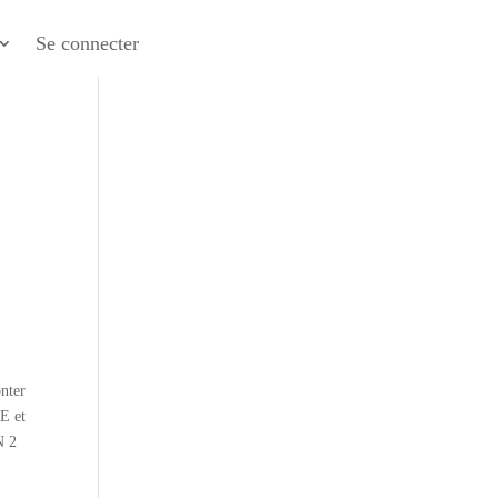
Se connecter
onter
E et
N 2