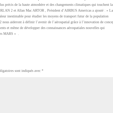
us précis de la haute atmoshère et des changements climatiques qui touchent la
RLAN 2 et Allan Mac ARTOR , Président d’AIRBUS Americas a ajouté : » L
ur inestimable pour étudier les moyens de transport futur de la population
ous aideront à définir l’avenir de l’aérospatial grâce à l’innovation de concep
icients et même de développer des connaissances aérospatiales nouvelles qui
vers MARS « .
ligatoires sont indiqués avec
*