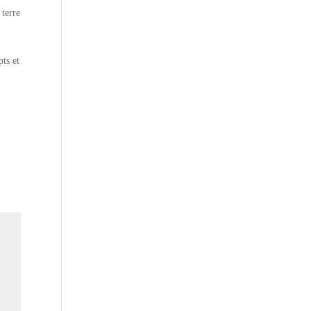
 terre
a
ts et