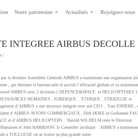
tion
Notre patrimoine
Actualités
Rejoignez-nous
TE INTEGREE AIRBUS DECOLLE
s
|
e par la dernière Assemblée Générale AIRBUS a maintenant une organisation pl
nt , qui diminue la bureaucratie et accroît l’efficacité globale et va maintenan
 . Le nouvel AIRBUS avec 2 divisions ( DEFENCE&SPACE et HELICOPTERES )
CES , RESSOURCES HUMAINES , JURIDIQUE , ETHIQUE , STRATEGIE et
t d’AIRBUS a une structure intégrée avec son CEO , Tom ENDERS , 
 Président d’AIRBUS AVIONS COMMERCIAUX , Dirk HOKE et Guillaume FA
CE et d’AIRBUS HELICOPTERS ; Harold WILHELM reste le Directeur
es Humaines et John HARRISON le Conseiller juridique . AIRBUS a maintenan
rale à TOULOUSE où se trouve sa plus grande usine .