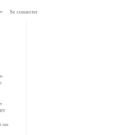
Se connecter
us
t
et
URY
t une