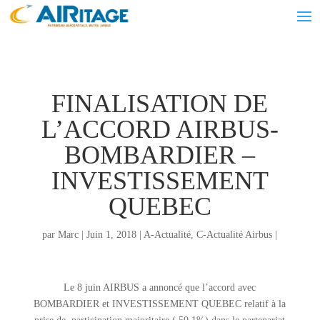
FINALISATION DE
L’ACCORD AIRBUS-
BOMBARDIER –
INVESTISSEMENT
QUEBEC
par
Marc
|
Juin 1, 2018
|
A-Actualité
,
C-Actualité Airbus
|
Le 8 juin AIRBUS a annoncé que l’accord avec
BOMBARDIER et INVESTISSEMENT QUEBEC relatif à la