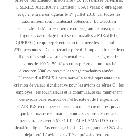
prise de participation majoritaire ( 50,1%) dans le partenariat
C SERIES AIRCRAFFT Limites ( CSA ) venait d’être agréé
er
et qu’il entrera en vigueur le 1
juillet 2018 car toutes les
autorisations sont maintenant obtenues : La Direction
Générale , la Maîtrise d’œuvre du programme ainsi que la
Ligne d’Assemblage Final seront installés à MIRABEL(
QUEBEC ) ce qui représentera au total avec les sous traitants
2200 personnes . Ce partenariat prévoit l’implantation de deux
lignes d’assemblage supplémentaires dans la catégorie des
avions de 100 à 150 sièges qui représentent un marché
d’environ 6000 avions sur les vingt prochaines années .
L’apport d’AIRBUS à cette nouvelle entité représente une
création de valeur significative pour les avions de séries C , les
employés , les fournisseurs et la communauté car maintenant
ces avions bénéfieciront de l’efficacité et de l’expérience
d’AIRBUS en matière de production en série et il est prévu
que la croissance du marché pour ces avions des séries C
permettra de créer à MOBILE , ALABAMA (USA ) une
deuxiéme ligne d’assemblage final . Ce programme CSALP a
déjà livré 17 avions en 2017 et prévoit d’en livrer