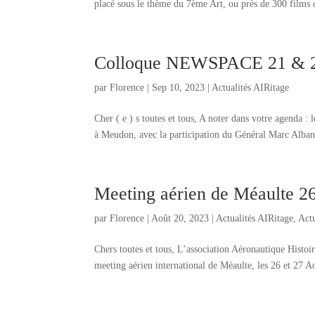
placé sous le thème du 7ème Art, ou près de 300 films o
Colloque NEWSPACE 21 & 2
par
Florence
|
Sep 10, 2023
|
Actualités AIRitage
Cher ( e ) s toutes et tous, A noter dans votre agend
à Meudon, avec la participation du Général Marc Alban, P
Meeting aérien de Méaulte 2
par
Florence
|
Août 20, 2023
|
Actualités AIRitage
,
Actu
Chers toutes et tous, L’association Aéronautique His
meeting aérien international de Méaulte, les 26 et 27 