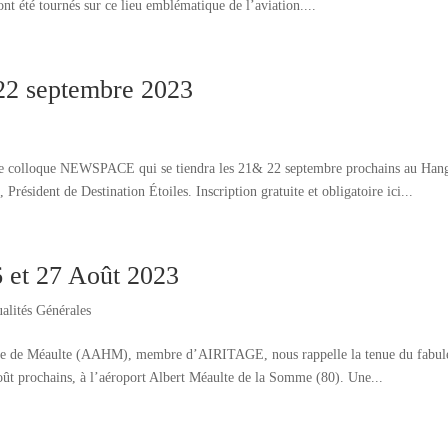
nt été tournés sur ce lieu emblématique de l’aviation....
2 septembre 2023
a : le colloque NEWSPACE qui se tiendra les 21& 22 septembre prochains au Han
résident de Destination Étoiles. Inscription gratuite et obligatoire ici...
6 et 27 Août 2023
alités Générales
toire de Méaulte (AAHM), membre d’AIRITAGE, nous rappelle la tenue du fabu
Août prochains, à l’aéroport Albert Méaulte de la Somme (80). Une...