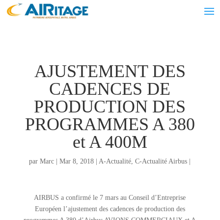
AJUSTEMENT DES
CADENCES DE
PRODUCTION DES
PROGRAMMES A 380
et A 400M
par
Marc
|
Mar 8, 2018
|
A-Actualité
,
C-Actualité Airbus
|
AIRBUS a confirmé le 7 mars au Conseil d’Entreprise
Européen l’ajustement des cadences de production des