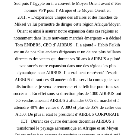
Sud puis l’Egypte où il a couvert le Moyen Orient avant d’être
nommé VPP pour l’Afrique et le Moyen Orient en
2011
.
«
L’expérience unique des affaires et des marchés de
Mikael va lui permettre de diriger
cette région Afrique/Moyen
Orient et ainsi à assurer
notre expansion dans ces régions et
notamment dans leurs nouveaux marchés émergents » a déclaré
Tom ENDERS, CEO d’ AIRBUS . Il a ajouté « Habib Feikih
est un de nos plus anciens dirigeants
et un de nos plus brillants
directeurs des ventes qui durant ses 30 ans à AIRBUS a piloté
avec succès notre expansion dans une des régions les plus
dynamique pour AIRBUS. I
l a vraiment représenté l’esprit
AIRBUS durant ces 30 années où il a servi la compagnie avec
distinction et je veux le remercier et le féliciter pour tous ses
succès »
. En effet sous sa direction plus de 1300 AIRBUS ont
été vendus amenant AIRBUS à atteindre 60% du marché et
à
atteindre 40% des ventes d’A 38O et plus de 35% de celles des
A 350. De plus il était le président d’AIRBUS CORPORATE
JET
.
Durant ces quatre dernières décennies AIRBUS a
transformé le paysage aéronautique en Afrique et au Moyen