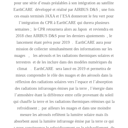
pour une série d’essais préalables à son intégration au satellite
EarthCARE développé et réalisé par AIRBUS D&S ; une fois
ces essais terminés JAXA et l’ESA donneront le feu vert pour
l’intégration du CPR à EarthCARE qui durera plusieurs
semaines ; le CPR retournera alors au Japon et reviendra en
2018 chez AIRBUS D&S pour les derniers ajustements , le
lancement étant prévu pour 2019 . EarthCARE aura pour
mission de collecter simultanément des informations sur les
nuages , les aérosols et les radiations thermiques solaires et
terrestres et de les inclure dans des modèles numériques du
climat . EarthCARE sera lancé en 2019 et permettra de
mieux comprendre le rôle des nuages et des aérosols dans la
réflexion des radiations solaires vers l’espace et l’absorption
des radiations infrarouges émises par la terre , l’énergie dans
l’atmoshère étant la différence entre celle provenant du soleil
qui chauffe la terre et les radiations thermiques réémises qui la
refroidissent ; par ailleurs les nuages et dans une moindre
mesure les aérosols reflètent la lumière solaire mais ils
absorbent aussi la lumière infrarouge émise par la terre ce qui
a pour conséquence le refroidissement ou le réchauffement de