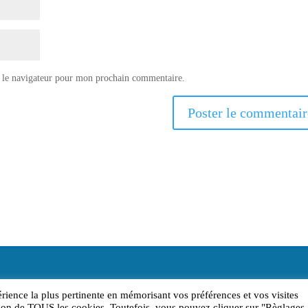
 le navigateur pour mon prochain commentaire.
érience la plus pertinente en mémorisant vos préférences et vos visites
sation de TOUS les cookies. Toutefois, vous pouvez cliquer sur "Règlages