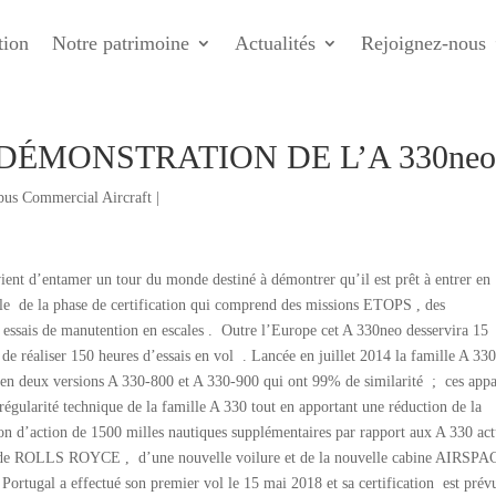
tion
Notre patrimoine
Actualités
Rejoignez-nous
ÉMONSTRATION DE L’A 330ne
bus Commercial Aircraft
|
ient d’entamer un tour du monde destiné à démontrer qu’il est prêt à entrer en
nale de la phase de certification qui comprend des missions ETOPS , des
s essais de manutention en escales . Outre l’Europe cet A 330neo desservira 15
 de réaliser 150 heures d’essais en vol . Lancée en juillet 2014 la famille A 33
 en deux versions A 330-800 et A 330-900 qui ont 99% de similarité ; ces appa
a régularité technique de la famille A 330 tout en apportant une réduction de la
n d’action de 1500 milles nautiques supplémentaires par rapport aux A 330 ac
de ROLLS ROYCE , d’une nouvelle voilure et de la nouvelle cabine AIRSPA
Portugal a effectué son premier vol le 15 mai 2018 et sa certification est prév