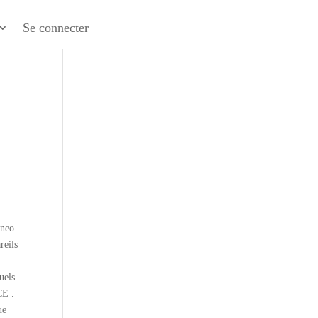
Se connecter
o
0neo
reils
tuels
CE .
ue