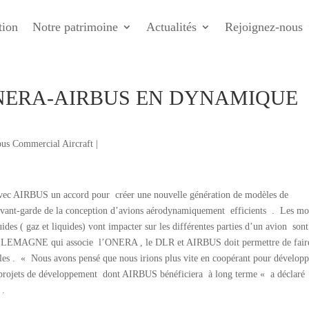
tion
Notre patrimoine
Actualités
Rejoignez-nous
NERA-AIRBUS EN DYNAMIQUE
bus Commercial Aircraft
|
ec AIRBUS un accord pour créer une nouvelle génération de modèles de
’avant-garde de la conception d’avions aérodynamiquement efficients . Les mo
ides ( gaz et liquides) vont impacter sur les différentes parties d’un avion sont
ALLEMAGNE qui associe l’ONERA , le DLR et AIRBUS doit permettre de fair
dèles . « Nous avons pensé que nous irions plus vite en coopérant pour développ
os projets de développement dont AIRBUS bénéficiera à long terme « a déclaré
 .