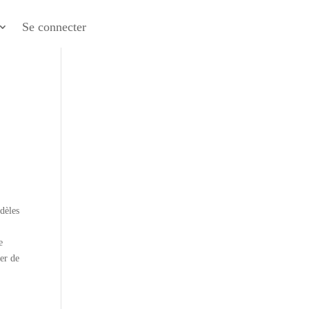
Se connecter
dèles
e
er de