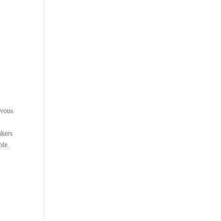
 vous
nkers
ble.