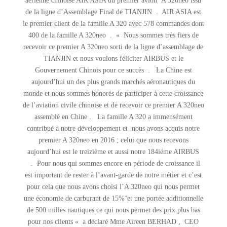
aérienne chinoise AIR ASIA du premier avion A 320neo issu
de la ligne d’Assemblage Final de TIANJIN . AIR ASIA est
le premier client de la famille A 320 avec 578 commandes dont
400 de la famille A 320neo . « Nous sommes très fiers de
recevoir ce premier A 320neo sorti de la ligne d’assemblage de
TIANJIN et nous voulons féliciter AIRBUS et le
Gouvernement Chinois pour ce succès . La Chine est
aujourd’hui un des plus grands marchés aéronautiques du
monde et nous sommes honorés de participer à cette croissance
de l’aviation civile chinoise et de recevoir ce premier A 320neo
assemblé en Chine . La famille A 320 a immensément
contribué à notre développement et nous avons acquis notre
premier A 320neo en 2016 ; celui que nous recevons
aujourd’hui est le treizième et aussi notre 184iéme AIRBUS
. Pour nous qui sommes encore en période de croissance il
est important de rester à l’avant-garde de notre métier et c’est
pour cela que nous avons choisi l’A 320neo qui nous permet
une économie de carburant de 15%¨et une portée additionnelle
de 500 milles nautiques ce qui nous permet des prix plus bas
pour nos clients « a déclaré Mme Aireen BERHAD , CEO