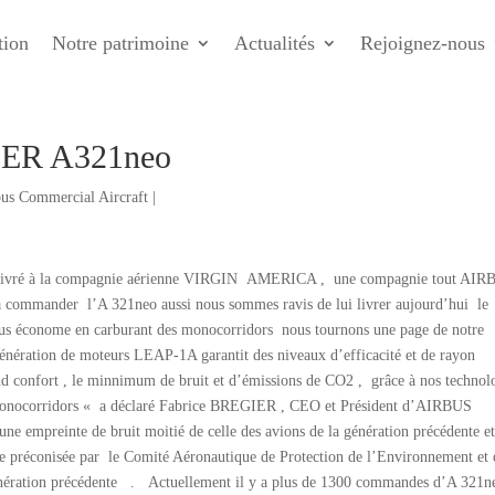
tion
Notre patrimoine
Actualités
Rejoignez-nous
ER A321neo
bus Commercial Aircraft
|
 livré à la compagnie aérienne VIRGIN AMERICA , une compagnie tout AI
ommander l’A 321neo aussi nous sommes ravis de lui livrer aujourd’hui le
plus économe en carburant des monocorridors nous tournons une page de notre
énération de moteurs LEAP-1A garantit des niveaux d’efficacité et de rayon
rand confort , le minnimum de bruit et d’émissions de CO2 , grâce à nos technol
s monocorridors « a déclaré Fabrice BREGIER , CEO et Président d’AIRBUS
reinte de bruit moitié de celle des avions de la génération précédente et
ite préconisée par le Comité Aéronautique de Protection de l’Environnement et 
génération précédente . Actuellement il y a plus de 1300 commandes d’A 321n