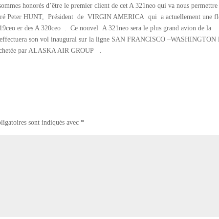
sommes honorés d’être le premier client de cet A 321neo qui va nous permettre
déclaré Peter HUNT, Président de VIRGIN AMERICA qui a actuellement une fl
9ceo er des A 320ceo . Ce nouvel A 321neo sera le plus grand avion de la
es et effectuera son vol inaugural sur la ligne SAN FRANCISCO –WASHINGTON 
achetée par ALASKA AIR GROUP .
ligatoires sont indiqués avec
*