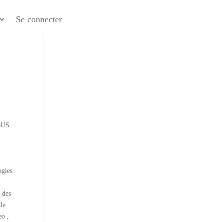
Se connecter
RBUS
ogies
 des
de
eo ,