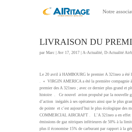
Notre associa
LIVRAISON DU PREMI
par
Marc
|
Avr 17, 2017
|
A-Actualité
,
D-Actualité Air
Le 20 avril à HAMBOURG le premier A 321neo a été
. « VIRGIN AMERICA a été la première compagnie à c
premier des A 321neo ; avec ce dernier plus grand et 
histoire . Ce nouvel avion propulsé par la nouvelle g
d’action inégalés à ses opérateurs ainsi que le plus g
de pointe et c’est aujourd’hui le plus écologique de
COMMERCIAL AIRCRAFT . L’A 321neo a en effet une emp
émissions de gaz nitriques inférieures de 50% à la lim
plus il économise 15% de carburant par rapport à la 