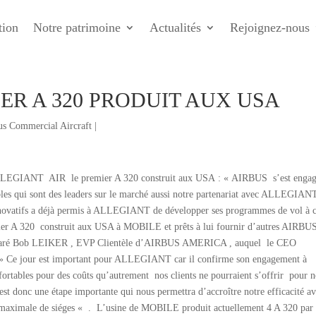
tion
Notre patrimoine
Actualités
Rejoignez-nous
ER A 320 PRODUIT AUX USA
us Commercial Aircraft
|
ALLEGIANT AIR le premier A 320 construit aux USA : « AIRBUS s’est engag
ables qui sont des leaders sur le marché aussi notre partenariat avec ALLEGIAN
nnovatifs a déjà permis à ALLEGIANT de développer ses programmes de vol à 
emier A 320 construit aux USA à MOBILE et prêts à lui fournir d’autres AIRBU
 déclaré Bob LEIKER , EVP Clientèle d’AIRBUS AMERICA , auquel le CEO
 jour est important pour ALLEGIANT car il confirme son engagement à
confortables pour des coûts qu’autrement nos clients ne pourraient s’offrir pour n
est donc une étape importante qui nous permettra d’accroître notre efficacité a
 maximale de siéges « . L’usine de MOBILE produit actuellement 4 A 320 par