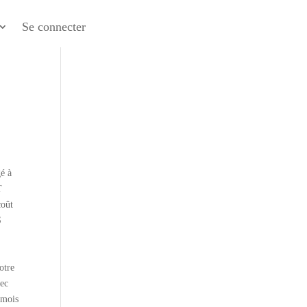
Se connecter
é à
T
coût
S
otre
vec
 mois