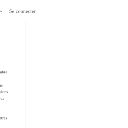
Se connecter
embre
 ,
ne
vions
ous
utres