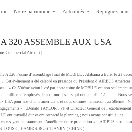
tion
Notre patrimoine
Actualités
Rejoignez-nous
 A 320 ASSEMBLE AUX USA
bus Commercial Aircraft
|
mille A 320 l’usine d’assemblage final de MOBILE , Alabama a livré, le 21 déc
 . Cet événement a été célébré en présence du Président d’AIRBUS Americas
s . » Ce 50iéme avion livré par notre usine de MOBILE est non seulement u
aine de milliers d’employés de nos fournisseurs qui ont contribué à . Nous sa
ux USA pour nos clients américains et nous sommes maintenant au 50iéme : N
s engagements « .Donald TAYLOR , VP et Directeur Général de l’établissement
nt travaillé dur et ont respecté le planning ; nous avons constitué une
n en essayant constamment d’améliorer notre production « . AIRBUS a troius a
20 , TOULOUSE , HAMBOURG et TIANJIN ( CHINE ) .