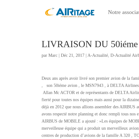
Notre associa
LIVRAISON DU 50iéme
par
Marc
|
Déc 21, 2017
|
A-Actualité
,
D-Actualité Air
Deux ans après avoir livré son premier avion de la fa
, son 50iéme avion , le MSN7943 , à DELTA Airlines
Allan Mc ACTOR et de représentants de DELTA Airline
fierté pour toutes nos équipes mais aussi pour la diz
déjà en 2012 que nous allions assembler des AIRBUS a
avons respecté notre planning et donc rempli tous no
AIRBUS de MOBILE a ajouté : »Les équipes de MOBILE o
merveilleuse équipe qui a produit un merveilleux avio
centres de production d’avions de la famille A 3