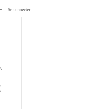
Se connecter
GA
m
e
a