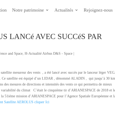
tion
Notre patrimoine
Actualités
Rejoignez-nous
US LANCé AVEC SUCCéS PAR
fence and Space
,
H-Actualité Airbus D&S - Space
|
tellite mesureur des vents , a été lancé avec succès par le lanceur léger VE
Ce satellite est équipé d’un LIDAR , dénommé ALADIN , qui jusqu’à 30 k
ns des mesures de directions et intensités des vents ce qui permettra de mieux
de variabilité du climat C’était le cinquième tir d’ARIANESPACE de 2018 et l
aussi la 51iéme mission d’ARIANESPACE pour l’Agence Spatiale Européenne et l
t Satellite AEROLUS cliquer Ici