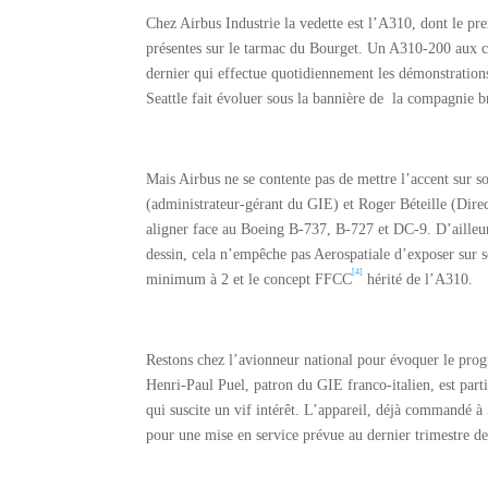
Chez Airbus Industrie la vedette est l’A310, dont le pr
présentes sur le tarmac du Bourget. Un A310-200 aux 
dernier qui effectue quotidiennement les démonstrations
Seattle fait évoluer sous la bannière de la compagnie b
Mais Airbus ne se contente pas de mettre l’accent sur s
(administrateur-gérant du GIE) et Roger Béteille (Dire
aligner face au Boeing B-737, B-727 et DC-9. D’ailleurs,
dessin, cela n’empêche pas Aerospatiale d’exposer sur s
[4]
minimum à 2 et le concept FFCC
hérité de l’A310.
Restons chez l’avionneur national pour évoquer le pro
Henri-Paul Puel, patron du GIE franco-italien, est part
qui suscite un vif intérêt. L’appareil, déjà commandé à
pour une mise en service prévue au dernier trimestre d