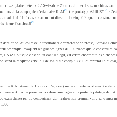
emier exemplaire a été livré à Swissair le 25 mars dernier. Deux machines sont
[1]
[2]
couleurs de la compagnie néerlandaise KLM
et le prototype A310-221
. C’es
 en vol. Lui fait face son concurrent direct, le Boeing 767, que le constructeur
[3]
résilienne Transbrasil
.
on dernier né. Au cours de la traditionnelle conférence de presse, Bernard Lathi
cteur technique) évoquent les grandes lignes du 150 places que le consortium c
 l’A320, puisque c’est de lui dont il s’agit, est certes encore sur les planches 
on stand la maquette échelle 1 de son futur cockpit. Celui-ci reprend un pilotag
gramme ATR (Avion de Transport Régional) mené en partenariat avec Aeritalia.
iculièrement fier de présenter la cabine aménagée et le poste de pilotage de l’
 50 exemplaires par 13 compagnies, doit réaliser son premier vol d’ici quinze m
e 1985.