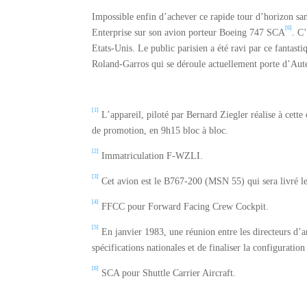
Impossible enfin d’achever ce rapide tour d’horizon sans
[6]
Enterprise sur son avion porteur Boeing 747 SCA
. C
Etats-Unis. Le public parisien a été ravi par ce fantast
Roland-Garros qui se déroule actuellement porte d’Aute
[1]
L’appareil, piloté par Bernard Ziegler réalise à cette
de promotion, en 9h15 bloc à bloc.
[2]
Immatriculation F-WZLI.
[3]
Cet avion est le B767-200 (MSN 55) qui sera livré le 
[4]
FFCC pour Forward Facing Crew Cockpit.
[5]
En janvier 1983, une réunion entre les directeurs d’
spécifications nationales et de finaliser la configuration
[6]
SCA pour Shuttle Carrier Aircraft.