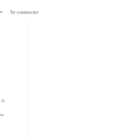
Se connecter
 la
on.