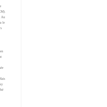
e
ACM).
. Au
u le
rs
 en
nt
sée
Mais
sky
ché