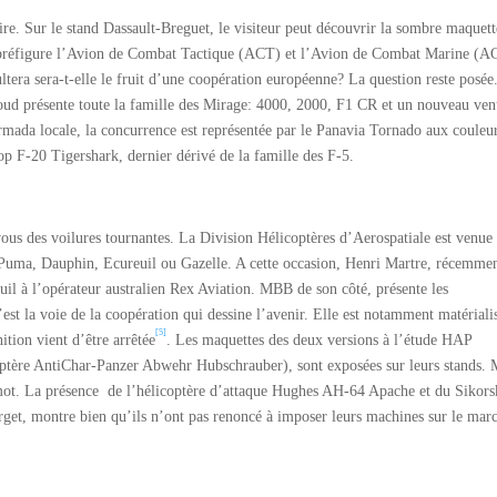
e. Sur le stand Dassault-Breguet, le visiteur peut découvrir la sombre maquett
 préfigure l’Avion de Combat Tactique (ACT) et l’Avion de Combat Marine (
tera sera-t-elle le fruit d’une coopération européenne? La question reste posée
oud présente toute la famille des Mirage: 4000, 2000, F1 CR et un nouveau ven
mada locale, la concurrence est représentée par le Panavia Tornado aux couleu
rop F-20 Tigershark, dernier dérivé de la famille des F-5.
-vous des voilures tournantes. La Division Hélicoptères d’Aerospatiale est venue
Puma, Dauphin, Ecureuil ou Gazelle. A cette occasion, Henri Martre, récemme
il à l’opérateur australien Rex Aviation. MBB de son côté, présente les
st la voie de la coopération qui dessine l’avenir. Elle est notamment matériali
[5]
tion vient d’être arrêtée
. Les maquettes des deux versions à l’étude HAP
tère AntiChar-Panzer Abwehr Hubschrauber), sont exposées sur leurs stands. 
r mot. La présence de l’hélicoptère d’attaque Hughes AH-64 Apache et du Sikor
t, montre bien qu’ils n’ont pas renoncé à imposer leurs machines sur le mar