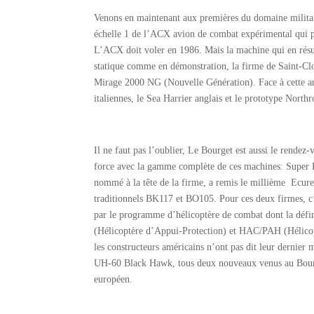
Venons en maintenant aux premières du domaine militair
échelle 1 de l’ACX avion de combat expérimental qui
L’ACX doit voler en 1986. Mais la machine qui en résul
statique comme en démonstration, la firme de Saint-Cl
Mirage 2000 NG (Nouvelle Génération). Face à cette ar
italiennes, le Sea Harrier anglais et le prototype North
Il ne faut pas l’oublier, Le Bourget est aussi le rendez
force avec la gamme complète de ces machines: Super 
nommé à la tête de la firme, a remis le millième Ecureu
traditionnels BK117 et BO105. Pour ces deux firmes, c’e
par le programme d’hélicoptère de combat dont la défini
(Hélicoptère d’Appui-Protection) et HAC/PAH (Hélicop
les constructeurs américains n’ont pas dit leur dernie
UH-60 Black Hawk, tous deux nouveaux venus au Bourge
européen.