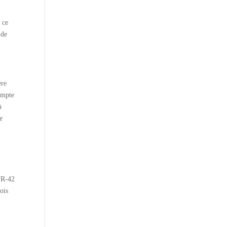
t ce
 de
ère
ompte
à
e
ATR-42
ois