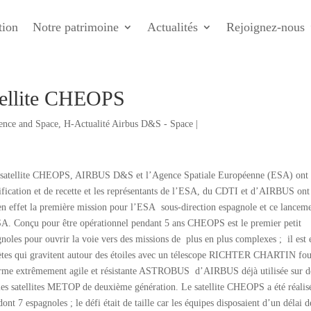
tion
Notre patrimoine
Actualités
Rejoignez-nous
tellite CHEOPS
ence and Space
,
H-Actualité Airbus D&S - Space
|
satellite CHEOPS, AIRBUS D&S et l’Agence Spatiale Européenne (ESA) ont
lification et de recette et les représentants de l’ESA, du CDTI et d’AIRBUS ont
st en effet la première mission pour l’ESA sous-direction espagnole et ce lancem
EESA. Conçu pour être opérationnel pendant 5 ans CHEOPS est le premier petit
gnoles pour ouvrir la voie vers des missions de plus en plus complexes ; il est 
lanètes qui gravitent autour des étoiles avec un télescope RICHTER CHARTIN fou
eforme extrêmement agile et résistante ASTROBUS d’AIRBUS déjà utilisée sur d
 satellites METOP de deuxième génération. Le satellite CHEOPS a été réalis
t 7 espagnoles ; le défi était de taille car les équipes disposaient d’un délai d