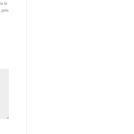
is le
A près