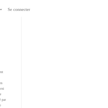
Se connecter
ent
en
rni
e
é par
e