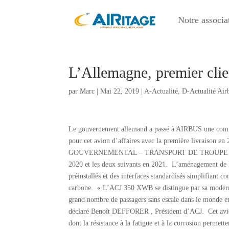
Notre associa
L’Allemagne, premier cli
par
Marc
|
Mai 22, 2019
|
A-Actualité
,
D-Actualité Air
Le gouvernement allemand a passé à AIRBUS une comma
pour cet avion d’affaires avec la première livraison e
GOUVERNEMENTAL – TRANSPORT DE TROUPE – ÉVACU
2020 et les deux suivants en 2021. L’aménagement de l
préinstallés et des interfaces standardisés simplifiant c
carbone. « L’ACJ 350 XWB se distingue par sa modernité
grand nombre de passagers sans escale dans le monde ent
déclaré Benoît DEFFORER , Président d’ACJ. Cet avion 
dont la résistance à la fatigue et à la corrosion permet