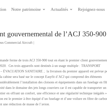
tion
Notre patrimoine
Actualités
Rejoignez-nous
ent gouvernemental de l’ACJ 350-900
bus Commercial Aircraft
|
nde ferme de trois ACJ 350-900 tout en étant le premier client gouvernemen
n 2020. Ces trois appareils sont destinés à un usage multiple : TRANSPORT
ATION SANITAIRE ; la livraison du premier appareil est prévue p
a cabine sera basé sur le concept Easyfit d’ACJ qui comprend des éléments
onsidérablement l’installation des cloisons et équipements dans un fuselage en fi
 dans le domaine des jets longs courriers car il est capable de transporter un
ier en offrant un confort, une efficience et une régularité technique inégalés »
est le premier à être équipé d’un fuselage et d’une voilure en fibre de carbo
tent une réduction de masse de l’avion.