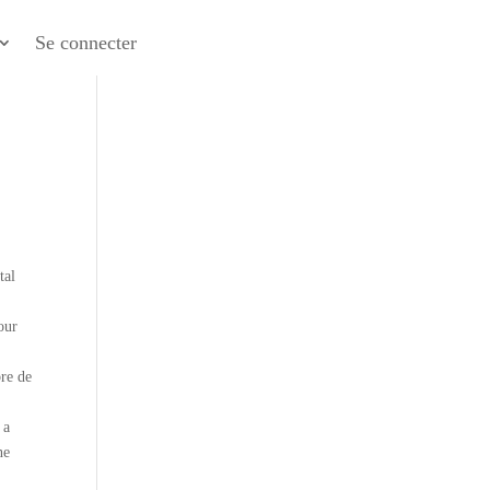
Se connecter
tal
our
bre de
 a
ne