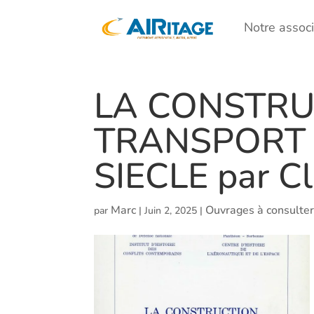
Notre associ
LA CONSTRU
TRANSPORT 
SIECLE par Cl
Marc
Ouvrages à consulte
par
|
Juin 2, 2025
|