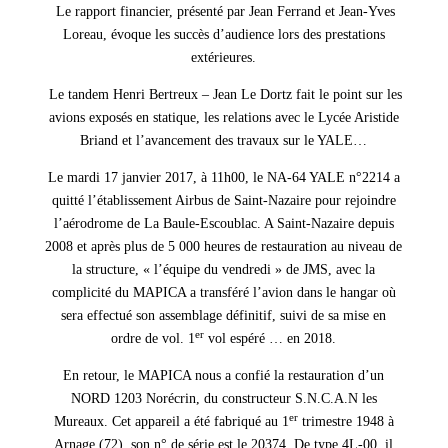
Le rapport financier, présenté par Jean Ferrand et Jean-Yves
Loreau, évoque les succès d’audience lors des prestations
extérieures.
Le tandem Henri Bertreux – Jean Le Dortz fait le point sur les
avions exposés en statique, les relations avec le Lycée Aristide
Briand et l’avancement des travaux sur le YALE…
Le mardi 17 janvier 2017, à 11h00, le NA-64 YALE n°2214 a
quitté l’établissement Airbus de Saint-Nazaire pour rejoindre
l’aérodrome de La Baule-Escoublac. A Saint-Nazaire depuis
2008 et après plus de 5 000 heures de restauration au niveau de
la structure, « l’équipe du vendredi » de JMS, avec la
complicité du MAPICA a transféré l’avion dans le hangar où
sera effectué son assemblage définitif, suivi de sa mise en
er
ordre de vol. 1
vol espéré … en 2018.
En retour, le MAPICA nous a confié la restauration d’un
NORD 1203 Norécrin, du constructeur S.N.C.A.N les
er
Mureaux. Cet appareil a été fabriqué au 1
trimestre 1948 à
Arnage (72), son n° de série est le 20374.
De type 4L-00, il