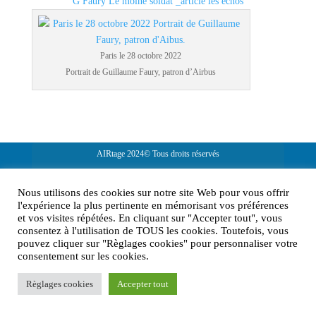
G Faury Le moine soldat _article les echos
Paris le 28 octobre 2022
Portrait de Guillaume Faury, patron d’Airbus
AIRtage 2024© Tous droits réservés
Mentions légales
Nous utilisons des cookies sur notre site Web pour vous offrir
Contactez-nous !
l'expérience la plus pertinente en mémorisant vos préférences
et vos visites répétées. En cliquant sur "Accepter tout", vous
consentez à l'utilisation de TOUS les cookies. Toutefois, vous
pouvez cliquer sur "Règlages cookies" pour personnaliser votre
consentement sur les cookies.
Règlages cookies
Accepter tout