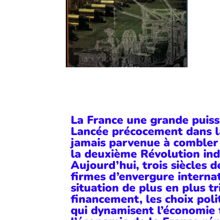
La France une grande puissa
Lancée précocement dans la 
jamais parvenue à combler 
la deuxième Révolution ind
Aujourd’hui, trois siècles d
firmes d’envergure interna
situation de plus en plus t
financement, les choix poli
qui dynamisent l’économie f