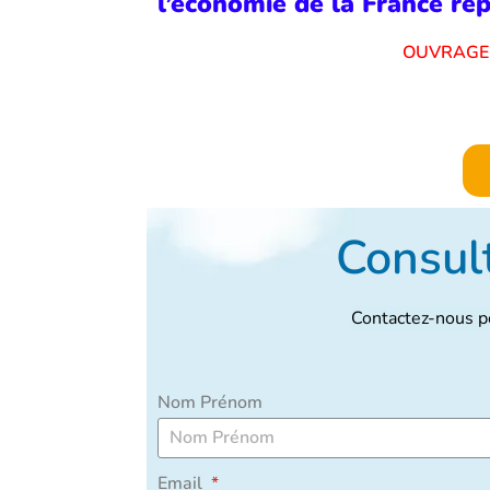
l’économie de la France rép
OUVRAG
Consult
Contactez-nous po
Nom Prénom
Email