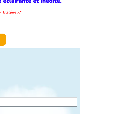
éclairante et inédite.
–
Etagère X*
r