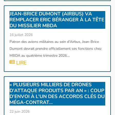
JEAN-BRICE DUMONT (AIRBUS) VA
REMPLACER ERIC BÉRANGER À LA TÊTE
DU MISSILIER MBDA
16 juillet 2026
Patron des avions militaires au sein d'Airbus, Jean-Brice
Dumont devrait prendre officiellement ses fonctions chez
MBDA au quatrième trimestre 2026....
LIRE
« PLUSIEURS MILLIERS DE DRONES
D’ATTAQUE PRODUITS PAR AN » : COUP
D’ENVOI À L’UN DES ACCORDS CLÉS DU
MÉGA-CONTRAT…
22 juin 2026