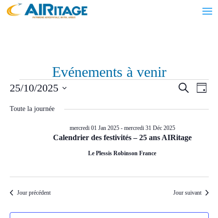
Evénements à venir
Évènements
Recher
Nav
25/10/2025
Recherche
Jour
de
et
for
Sélectionnez
vue
navigat
Toute la journée
samedi
une
Évè
de
date.
25
mercredi 01 Jan 2025
-
mercredi 31 Déc 2025
vues
Calendrier des festivités – 25 ans AIRitage
Oct
Évènem
Le Plessis Robinson France
2025
Jour précédent
Jour suivant