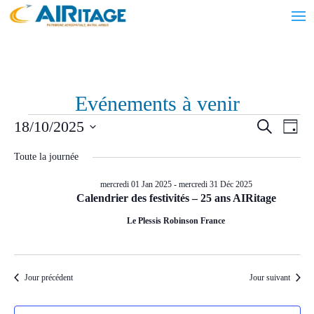
Evénements à venir
Évènements
Recher
Nav
18/10/2025
Recherche
Jour
de
et
for
Sélectionnez
vue
navigat
Toute la journée
samedi
une
Évè
de
date.
18
mercredi 01 Jan 2025
-
mercredi 31 Déc 2025
vues
Calendrier des festivités – 25 ans AIRitage
Oct
Évènem
Le Plessis Robinson France
2025
Jour précédent
Jour suivant