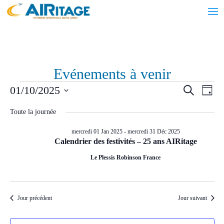
Evénements à venir
Évènements
Recher
Nav
01/10/2025
Recherche
Jour
de
et
for
Sélectionnez
vue
navigat
Toute la journée
mercredi
une
Évè
de
date.
01
mercredi 01 Jan 2025
-
mercredi 31 Déc 2025
vues
Calendrier des festivités – 25 ans AIRitage
Oct
Évènem
Le Plessis Robinson France
2025
Jour précédent
Jour suivant