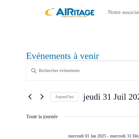
Notre associa
Evénements à venir
Évènements
Recherche
Saisir
et
for
mot-
navigation
jeudi
clé.
de
Rechercher
31
jeudi 31 Juil 
vues
Évènements
Aujourd’hui
Juil
Évènements
par
Sélectionnez
2025
mot-
une
Toute la journée
clé.
date.
mercredi 01 Jan 2025
-
mercredi 31 Dé