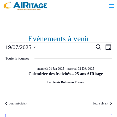
Evénements à venir
Évènements
Recher
Nav
19/07/2025
Recherche
Jour
de
et
for
Sélectionnez
vue
navigat
Toute la journée
samedi
une
Évè
de
date.
19
mercredi 01 Jan 2025
-
mercredi 31 Déc 2025
vues
Calendrier des festivités – 25 ans AIRitage
Juil
Évènem
Le Plessis Robinson France
2025
Jour précédent
Jour suivant