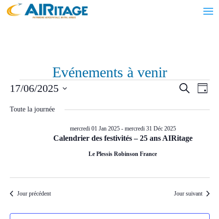
Evénements à venir
Évènements
Recher
Nav
17/06/2025
Recherche
Jour
de
et
for
Sélectionnez
vue
navigat
Toute la journée
mardi
une
Évè
de
date.
17
mercredi 01 Jan 2025
-
mercredi 31 Déc 2025
vues
Calendrier des festivités – 25 ans AIRitage
Juin
Évènem
Le Plessis Robinson France
2025
Jour précédent
Jour suivant