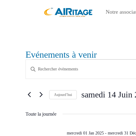
Notre associa
Evénements à venir
Évènements
Recherche
Saisir
et
for
mot-
navigation
samedi
clé.
de
Rechercher
14
samedi 14 
vues
Évènements
Aujourd’hui
Juin
Évènements
par
Sélectionnez
2025
mot-
une
Toute la journée
clé.
date.
mercredi 01 Jan 2025
-
mercredi 31 Dé