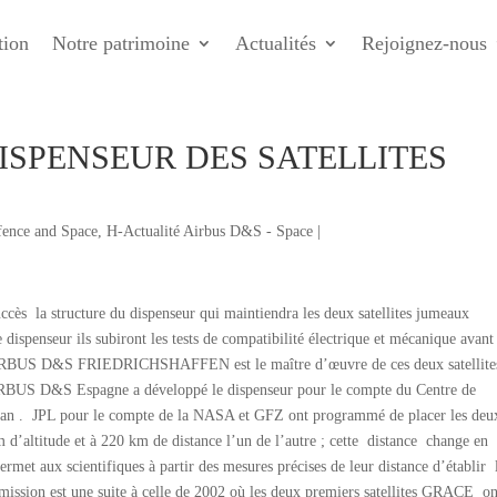
tion
Notre patrimoine
Actualités
Rejoignez-nous
DISPENSEUR DES SATELLITES
fence and Space
,
H-Actualité Airbus D&S - Space
|
ès la structure du dispenseur qui maintiendra les deux satellites jumeaux
dispenseur ils subiront les tests de compatibilité électrique et mécanique avant
AIRBUS D&S FRIEDRICHSHAFFEN est le maître d’œuvre de ces deux satellite
IRBUS D&S Espagne a développé le dispenseur pour le compte du Centre de
n . JPL pour le compte de la NASA et GFZ ont programmé de placer les deu
d’altitude et à 220 km de distance l’un de l’autre ; cette distance change en
permet aux scientifiques à partir des mesures précises de leur distance d’établir 
 mission est une suite à celle de 2002 où les deux premiers satellites GRACE on