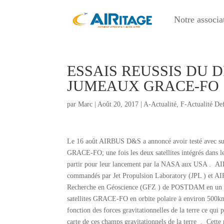
Notre associa
ESSAIS REUSSIS DU 
JUMEAUX GRACE-FO
par
Marc
|
Août 20, 2017
|
A-Actualité
,
F-Actualité De
Le 16 août AIRBUS D&S a annoncé avoir testé avec succ
GRACE-FO; une fois les deux satellites intégrés dans le 
partir pour leur lancement par la NASA aux USA . 
commandés par Jet Propulsion Laboratory (JPL ) et A
Recherche en Géoscience (GFZ ) de POSTDAM en un a
satellites GRACE-FO en orbite polaire à environ 500km 
fonction des forces gravitationnelles de la terre ce qui 
carte de ces champs gravitationnels de la terre . Cette