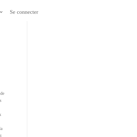
Se connecter
 de
s
x
la
t