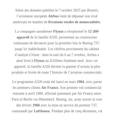
Selon des données publiées le 7 octobre 2025 par
Reuters
,
l’avionneur européen
Airbus
vient de dépasser son rival
américain en matière de
livraisons totales de monocouloirs
.
La compagnie saoudienne
Flynas
a réceptionné le
12 260ᵉ
appareil
de la famille A320, permettant au constructeur
toulousain de devancer pour la première fois le Boeing 737,
jusqu’ici indétrônable. Les chiffres proviennent du cabinet
d’analyse
Cirium
: dans la nuit du 6 au 7 octobre, Airbus a
ainsi livré à
Flynas
un A320neo flambant neuf. Avec cet
appareil, la famille A320 devient la gamme d’avions la plus
produite et livrée de toute l’histoire de l’aviation commerciale.
Le programme A320 avait été lancé en mars
1984
, avec parmi
les premiers clients
Air France.
Son premier vol commercial
remonte à avril 1988, effectué justement par Air France entre
Paris et Berlin via Düsseldorf. Boeing, lui, avait ouvert la voie
dès février
1968
avec la mise en service du premier 737,
commandé par
Lufthansa
. Pendant plus de cinq décennies, cet