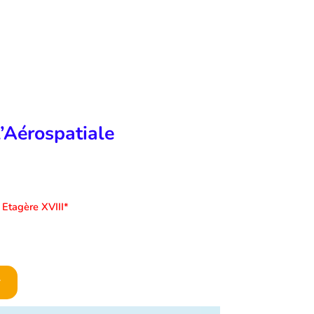
’Aérospatiale
Etagère XVIII*
r