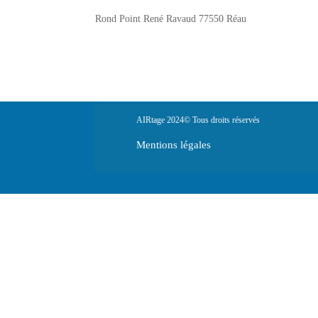
Rond Point René Ravaud 77550 Réau
AIRtage 2024© Tous droits réservés
Mentions légales