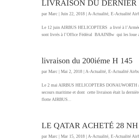
LIVRAISON DU DERNIER 
par
Marc
|
Juin 22, 2018
|
A-Actualité
,
E-Actualité Air
Le 12 juin AIRBUS HELICOPTERS a livré à l’Armée Al
sont livrés à l’Office Fédéral BAAINBw qui les loue au
livraison du 200iéme H 145
par
Marc
|
Mai 2, 2018
|
A-Actualité
,
E-Actualité Airb
Le 2 mai AIRBUS HELICOPTERS DONAUWORTH a annonc
secours maritime et dont cette livraison était la dern
flotte AIRBUS...
LE QATAR ACHETÉ 28 NH
par
Marc
|
Mar 15, 2018
|
A-Actualité
,
E-Actualité Air