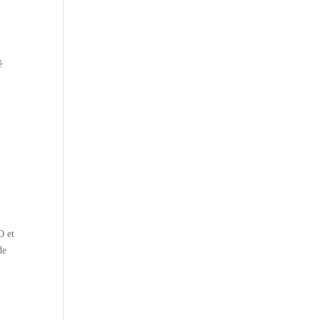
é
O et
de