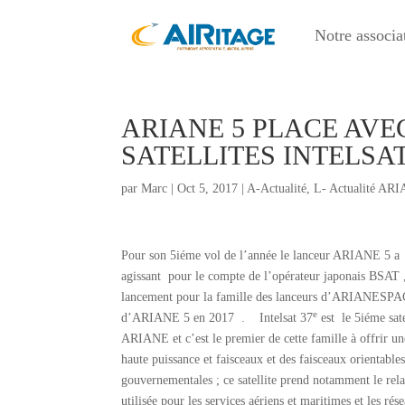
Notre associa
ARIANE 5 PLACE AVE
SATELLITES INTELSAT 
par
Marc
|
Oct 5, 2017
|
A-Actualité
,
L- Actualité AR
Pour son 5iéme vol de l’année le lanceur ARIANE 5 a p
agissant pour le compte de l’opérateur japonais BSA
lancement pour la famille des lanceurs d’ARIANESPACE
e
d’ARIANE 5 en 2017 . Intelsat 37
est le 5iéme sat
ARIANE et c’est le premier de cette famille à offrir u
haute puissance et faisceaux et des faisceaux orientabl
gouvernementales ; ce satellite prend notamment le rel
utilisée pour les services aériens et maritimes et les 