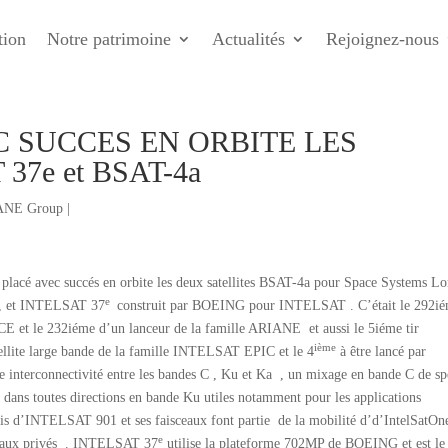
tion
Notre patrimoine
Actualités
Rejoignez-nous
C SUCCES EN ORBITE LES
37e et BSAT-4a
IANE Group
|
lacé avec succés en orbite les deux satellites BSAT-4a pour Space Systems Lo
e
T , et INTELSAT 37
construit par BOEING pour INTELSAT . C’était le 292i
 et le 232iéme d’un lanceur de la famille ARIANE et aussi le 5iéme tir
ième
ellite large bande de la famille INTELSAT EPIC et le 4
à être lancé par
ne interconnectivité entre les bandes C , Ku et Ka , un mixage en bande C de sp
es dans toutes directions en bande Ku utiles notamment pour les applications
ais d’INTELSAT 901 et ses faisceaux font partie de la mobilité d’d’IntelSatOn
e
réseaux privés . INTELSAT 37
utilise la plateforme 702MP de BOEING et est le