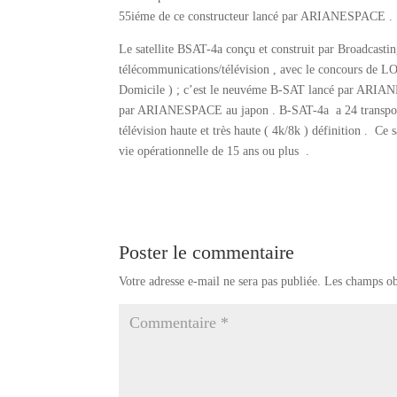
55iéme de ce constructeur lancé par ARIANESPACE .
Le satellite BSAT-4a conçu et construit par Broadcastin
télécommunications/télévision , avec le concours de LO
Domicile ) ; c’est le neuvéme B-SAT lancé par ARIANES
par ARIANESPACE au japon . B-SAT-4a a 24 transponde
télévision haute et très haute ( 4k/8k ) définition . Ce
vie opérationnelle de 15 ans ou plus .
Poster le commentaire
Votre adresse e-mail ne sera pas publiée.
Les champs ob