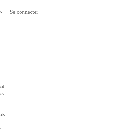
Se connecter
ral
éme
ots
e