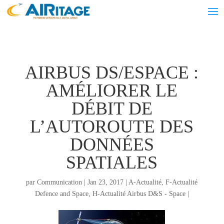
AIRBUS DS/ESPACE :
AMÉLIORER LE
DÉBIT DE
L’AUTOROUTE DES
DONNÉES
SPATIALES
par
Communication
|
Jan 23, 2017
|
A-Actualité
,
F-Actualité
Defence and Space
,
H-Actualité Airbus D&S - Space
|