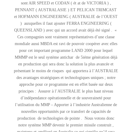
sont AIR SPEED et CODAN ( ét at de VICTORIA ) ,
PENNANT ( AUSTRALASIE ) ET PELICAN TRIMCAST
et HOFMANN ENGINEERING ( AUSTRALIE de l’OUEST
) auxquelles il faut ajouter FERRA ENGINEERING (
QUEENSLAND ) avec qui un accord avait déjà été signé . «
Ces compagnies sont vraiment représentatives d’une classe
mondiale aussi MBDA est ravi de pouvoir coopérer avec elles
pour cet important programme LAND 2000 pour lequel
MMMP est le seul système antichar de 5iéme génération déjà
en production qui sera donc la solution la plus avancée et
présentant le moins de risques qui apportera à l’AUSTRALIE
des avantages stratégiques et technologiques uniques ; notre
approche pour ce programme est en effet basée sur deux
principes : Assurer à l’AUSTRALIE le plus haut niveau
d’indépendance opérationnelle et de souveraineté pour
l’utilisation du MMP – Apporter à l’industrie Australienne de
nouvelles opportunités par ce transfert de capacités de
production de technologies de pointe . Nous votons donc
notre système MMP devenir le premier missile construit ,
maintenu et amélioré en Australie ce qui signifie qu’il sera