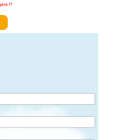
gère I*
r