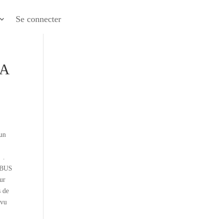
Se connecter
GA
’un
 .
IRBUS
our
s de
évu