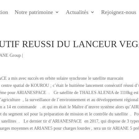
tion
Notre patrimoine
Actualités
Rejoignez-nous
UTIF REUSSI DU LANCEUR VE
RIANE Group
|
mis avec succés en orbite solaire synchrone le satellite marocain
ntre spatial de KOUROU ; c’était le huitiéme lancement consécutif réussi d
le 64iéme pour ARIANESPACE . Ce satellite de THALES ALENIA de 1110kg est
 l’agriculture , la surveillance de l’environnement et au développement régional
n a 14 en commande . et qui en était le Maître d’œuvre système alors qu’A
et du segment sol pour la préparation de mission et le contrôle du satellite . P
e satellites . Le dernier tir d’ARIANESPACE en 2017, qui dispose de 3 type
arges moyennes et ARIANE5 pour charges lourdes , sera un tir ARIANE 5 pr